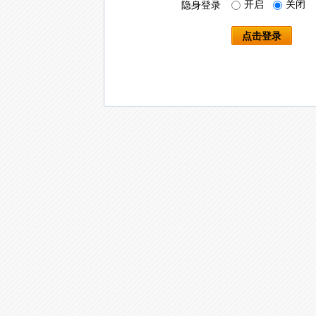
开启
关闭
隐身登录
点击登录