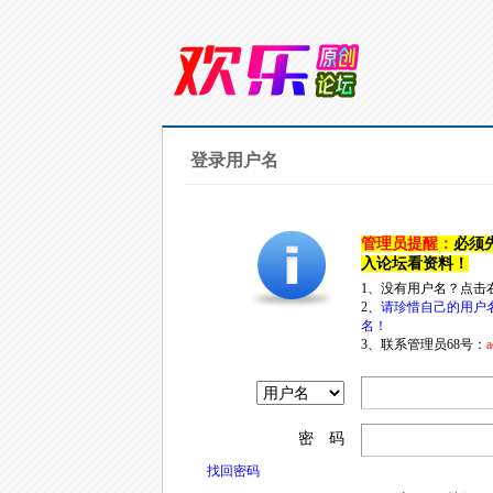
登录用户名
管理员提醒：
必须
入论坛看资料！
1、没有用户名？点击
2、
请珍惜自己的用户
名！
3、联系管理员68号：
a
密 码
找回密码