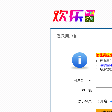
登录用户名
管理员提
1、没有用
2、
请珍惜自
3、联系管理
密 码
开启
隐身登录