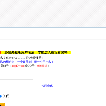
醒：
必须先登录用户名后，才能进入论坛看资料！
户名？点击右边→→→3秒免费注册！
己的用户名，一个IP只能注册一个用户名！
员68号：
acjqf7wkao
或QQ号：
9866515
！
找回密码
关闭