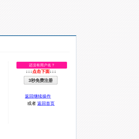
还没有用户名？
↓↓↓
点击下面
↓↓↓
3秒免费注册
返回继续操作
或者
返回首页