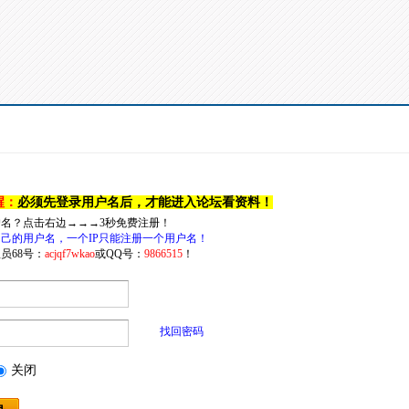
醒：
必须先登录用户名后，才能进入论坛看资料！
户名？点击右边→→→3秒免费注册！
己的用户名，一个IP只能注册一个用户名！
员68号：
acjqf7wkao
或QQ号：
9866515
！
找回密码
关闭