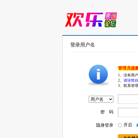
登录用户名
管理员提
1、没有用
2、
请珍惜自
3、联系管理
密 码
开启
隐身登录