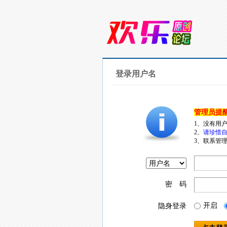
登录用户名
管理员提
1、没有用
2、
请珍惜自
3、联系管理
密 码
开启
隐身登录