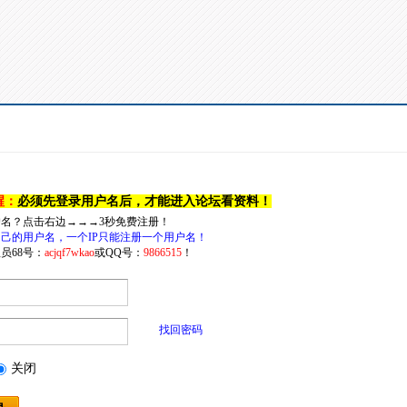
醒：
必须先登录用户名后，才能进入论坛看资料！
户名？点击右边→→→3秒免费注册！
己的用户名，一个IP只能注册一个用户名！
员68号：
acjqf7wkao
或QQ号：
9866515
！
找回密码
关闭