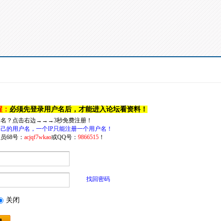
醒：
必须先登录用户名后，才能进入论坛看资料！
户名？点击右边→→→3秒免费注册！
己的用户名，一个IP只能注册一个用户名！
员68号：
acjqf7wkao
或QQ号：
9866515
！
找回密码
关闭