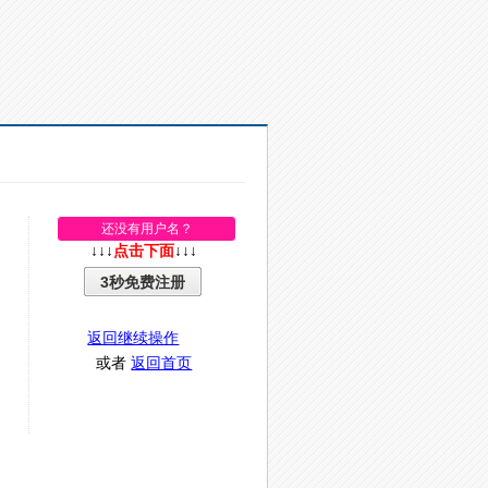
还没有用户名？
↓↓↓
点击下面
↓↓↓
3秒免费注册
返回继续操作
或者
返回首页