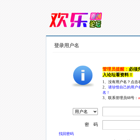
登录用户名
管理员提醒：
必须
入论坛看资料！
1、没有用户名？点击
2、
请珍惜自己的用户
名！
3、联系管理员68号：
a
密 码
找回密码