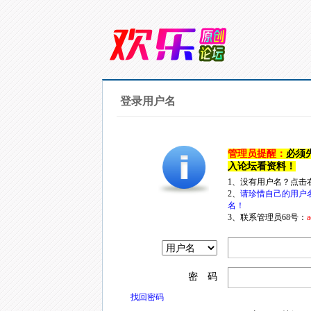
登录用户名
管理员提醒：
必须
入论坛看资料！
1、没有用户名？点击
2、
请珍惜自己的用户
名！
3、联系管理员68号：
a
密 码
找回密码