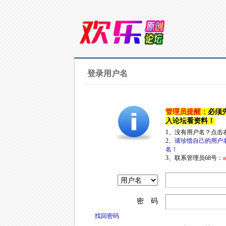
登录用户名
管理员提醒：
必须
入论坛看资料！
1、没有用户名？点击
2、
请珍惜自己的用户
名！
3、联系管理员68号：
a
密 码
找回密码