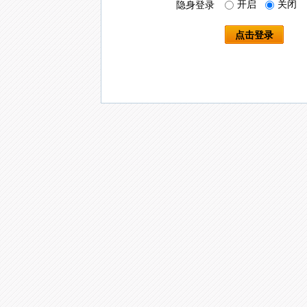
开启
关闭
隐身登录
点击登录