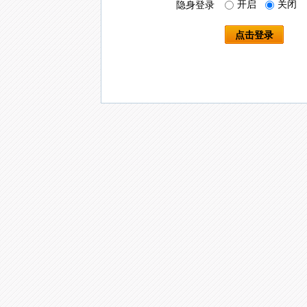
开启
关闭
隐身登录
点击登录