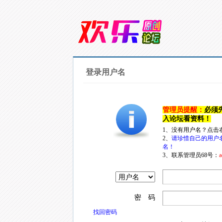
登录用户名
管理员提醒：
必须
入论坛看资料！
1、没有用户名？点击
2、
请珍惜自己的用户
名！
3、联系管理员68号：
a
密 码
找回密码