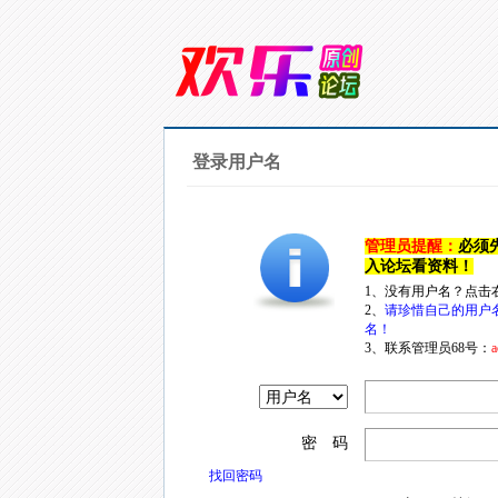
登录用户名
管理员提醒：
必须
入论坛看资料！
1、没有用户名？点击
2、
请珍惜自己的用户
名！
3、联系管理员68号：
a
密 码
找回密码