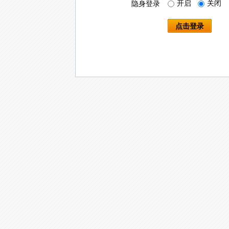
开启
关闭
隐身登录
点击登录