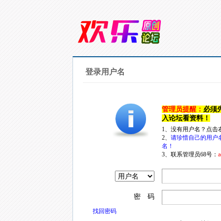
登录用户名
管理员提醒：
必须
入论坛看资料！
1、没有用户名？点击
2、
请珍惜自己的用户
名！
3、联系管理员68号：
a
密 码
找回密码