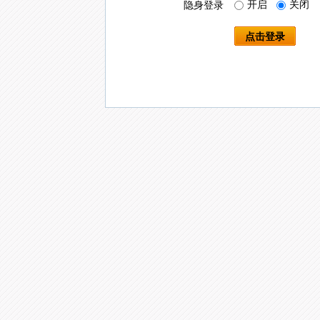
开启
关闭
隐身登录
点击登录