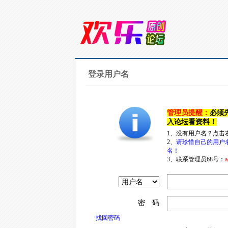
登录用户名
管理员提醒：
必须
入论坛看资料！
1、没有用户名？点击
2、
请珍惜自己的用户
名！
3、联系管理员68号：
a
密 码
找回密码