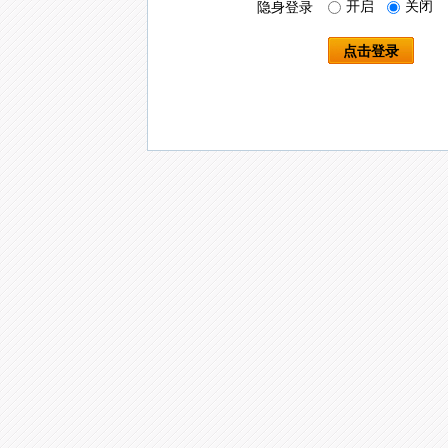
开启
关闭
隐身登录
点击登录