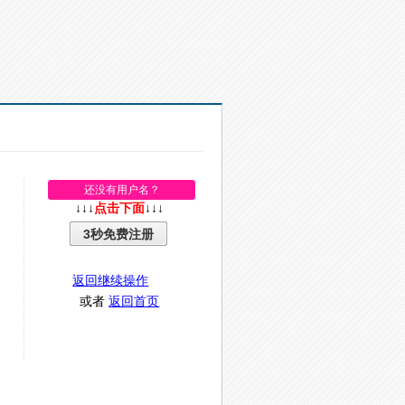
还没有用户名？
↓↓↓
点击下面
↓↓↓
3秒免费注册
返回继续操作
或者
返回首页