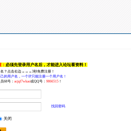
醒：
必须先登录用户名后，才能进入论坛看资料！
户名？点击右边→→→3秒免费注册！
己的用户名，一个IP只能注册一个用户名！
员68号：
acjqf7wkao
或QQ号：
9866515
！
找回密码
关闭