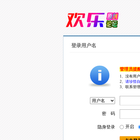
登录用户名
管理员提
1、没有用
2、
请珍惜自
3、联系管理
密 码
开启
隐身登录