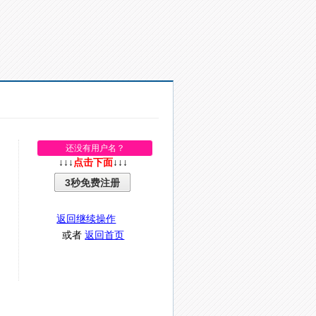
还没有用户名？
↓↓↓
点击下面
↓↓↓
3秒免费注册
返回继续操作
或者
返回首页