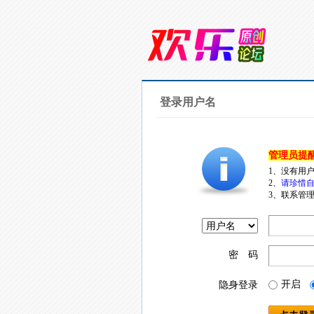
登录用户名
管理员提
1、没有用
2、
请珍惜自
3、联系管理
密 码
开启
隐身登录