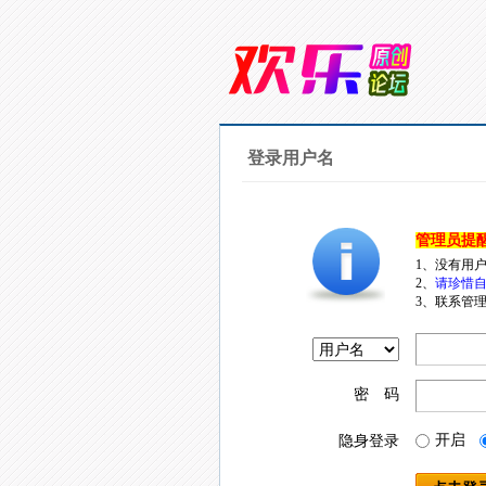
登录用户名
管理员提
1、没有用
2、
请珍惜自
3、联系管理
密 码
开启
隐身登录