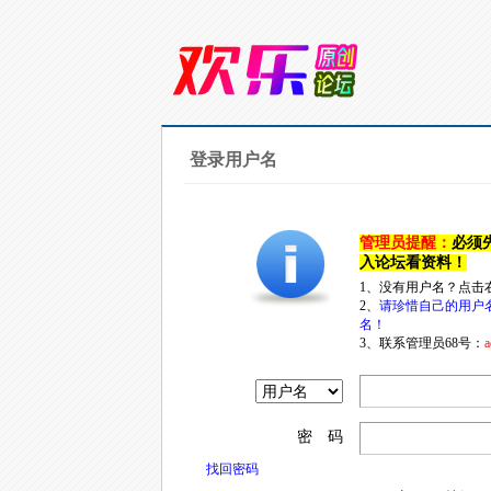
登录用户名
管理员提醒：
必须
入论坛看资料！
1、没有用户名？点击
2、
请珍惜自己的用户
名！
3、联系管理员68号：
a
密 码
找回密码