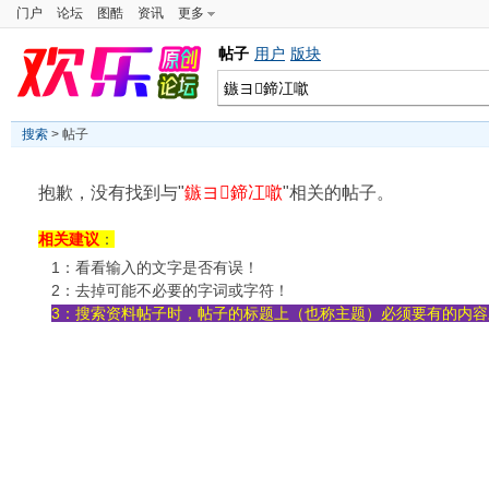
门户
论坛
图酷
资讯
更多
帖子
用户
版块
搜索
> 帖子
抱歉，没有找到与"
鏃ヨ鍗冮噷
"相关的帖子。
相关建议
：
1：看看输入的文字是否有误！
2：去掉可能不必要的字词或字符！
3：搜索资料帖子时，帖子的标题上（也称主题）必须要有的内