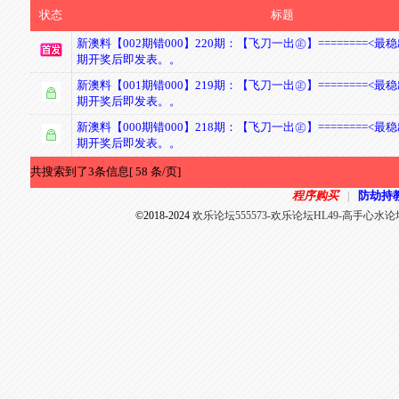
状态
标题
新澳料【002期错000】220期：【飞刀一出㊣】========<最稳出
期开奖后即发表。。
新澳料【001期错000】219期：【飞刀一出㊣】========<最稳出
期开奖后即发表。。
新澳料【000期错000】218期：【飞刀一出㊣】========<最稳出
期开奖后即发表。。
共搜索到了3条信息[ 58 条/页]
程序购买
防劫持
|
©2018-2024
欢乐论坛555573-欢乐论坛HL49-高手心