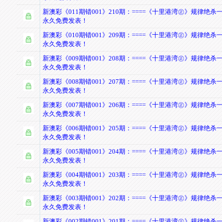
新澳彩《011期错001》210期：====《十里港湾㊣》规律绝杀一
永久免费发表！
新澳彩《010期错001》209期：====《十里港湾㊣》规律绝杀一
永久免费发表！
新澳彩《009期错001》208期：====《十里港湾㊣》规律绝杀一
永久免费发表！
新澳彩《008期错001》207期：====《十里港湾㊣》规律绝杀一
永久免费发表！
新澳彩《007期错001》206期：====《十里港湾㊣》规律绝杀一
永久免费发表！
新澳彩《006期错001》205期：====《十里港湾㊣》规律绝杀一
永久免费发表！
新澳彩《005期错001》204期：====《十里港湾㊣》规律绝杀一
永久免费发表！
新澳彩《004期错001》203期：====《十里港湾㊣》规律绝杀一
永久免费发表！
新澳彩《003期错001》202期：====《十里港湾㊣》规律绝杀一
永久免费发表！
新澳彩《002期错001》201期：====《十里港湾㊣》规律绝杀一