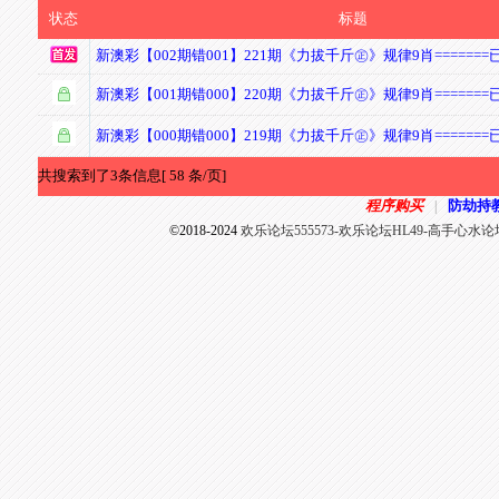
状态
标题
新澳彩【002期错001】221期《力拔千斤㊣》规律9肖======
新澳彩【001期错000】220期《力拔千斤㊣》规律9肖======
新澳彩【000期错000】219期《力拔千斤㊣》规律9肖======
共搜索到了3条信息[ 58 条/页]
程序购买
防劫持
|
©2018-2024
欢乐论坛555573-欢乐论坛HL49-高手心