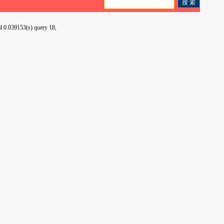
al 0.039153(s) query 18,