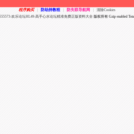
程序购买
防劫持教程
防失联导航网
|
|
|
清除Cookies
555573-欢乐论坛HL49-高手心水论坛精准免费正版资料大全
版权所有 Gzip enabled
Tot