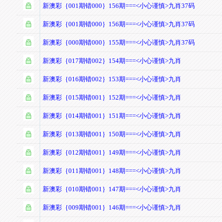
新澳彩｛001期错000｝156期===<小心谨慎>九肖37码
新澳彩｛001期错000｝156期===<小心谨慎>九肖37码
新澳彩｛000期错000｝155期===<小心谨慎>九肖37码
新澳彩｛017期错002｝154期===<小心谨慎>九肖
新澳彩｛016期错002｝153期===<小心谨慎>九肖
新澳彩｛015期错001｝152期===<小心谨慎>九肖
新澳彩｛014期错001｝151期===<小心谨慎>九肖
新澳彩｛013期错001｝150期===<小心谨慎>九肖
新澳彩｛012期错001｝149期===<小心谨慎>九肖
新澳彩｛011期错001｝148期===<小心谨慎>九肖
新澳彩｛010期错001｝147期===<小心谨慎>九肖
新澳彩｛009期错001｝146期===<小心谨慎>九肖