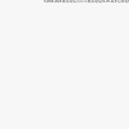
©2018-2024
欢乐论坛555573-欢乐论坛HL49-高手心