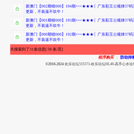
新澳门【002期错000】194期+++★★★〖广东彩王㊣规律37码
更新，不装逼不吹牛！
新澳门【001期错000】193期+++★★★〖广东彩王㊣规律37码
更新，不装逼不吹牛！
新澳门【000期错000】192期+++★★★〖广东彩王㊣规律37码
更新，不装逼不吹牛！
共搜索到了31条信息[ 58 条/页]
程序购买
防劫持
|
©2018-2024
欢乐论坛555573-欢乐论坛HL49-高手心