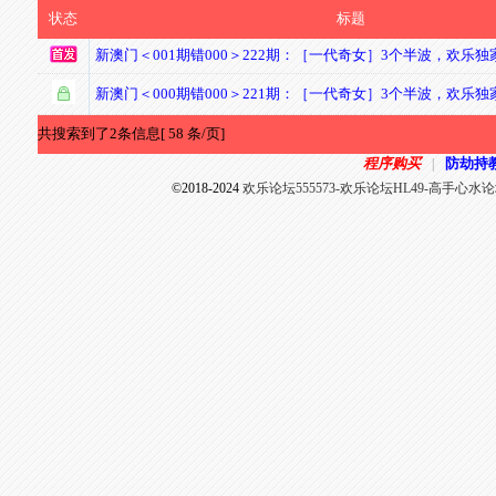
状态
标题
新澳门＜001期错000＞222期：［一代奇女］3个半波，欢乐
新澳门＜000期错000＞221期：［一代奇女］3个半波，欢乐
共搜索到了2条信息[ 58 条/页]
程序购买
防劫持
|
©2018-2024
欢乐论坛555573-欢乐论坛HL49-高手