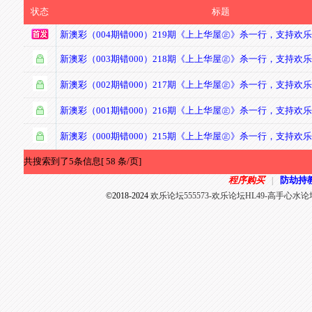
状态
标题
新澳彩（004期错000）219期《上上华屋㊣》杀一行，支持欢
新澳彩（003期错000）218期《上上华屋㊣》杀一行，支持欢
新澳彩（002期错000）217期《上上华屋㊣》杀一行，支持欢
新澳彩（001期错000）216期《上上华屋㊣》杀一行，支持欢
新澳彩（000期错000）215期《上上华屋㊣》杀一行，支持欢
共搜索到了5条信息[ 58 条/页]
程序购买
防劫持
|
©2018-2024
欢乐论坛555573-欢乐论坛HL49-高手心