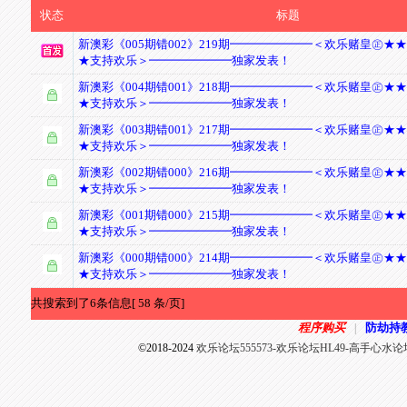
状态
标题
新澳彩《005期错002》219期━━━━━━━＜欢乐赌皇㊣★
★支持欢乐＞━━━━━━━独家发表！
新澳彩《004期错001》218期━━━━━━━＜欢乐赌皇㊣★
★支持欢乐＞━━━━━━━独家发表！
新澳彩《003期错001》217期━━━━━━━＜欢乐赌皇㊣★
★支持欢乐＞━━━━━━━独家发表！
新澳彩《002期错000》216期━━━━━━━＜欢乐赌皇㊣★
★支持欢乐＞━━━━━━━独家发表！
新澳彩《001期错000》215期━━━━━━━＜欢乐赌皇㊣★
★支持欢乐＞━━━━━━━独家发表！
新澳彩《000期错000》214期━━━━━━━＜欢乐赌皇㊣★
★支持欢乐＞━━━━━━━独家发表！
共搜索到了6条信息[ 58 条/页]
程序购买
防劫持
|
©2018-2024
欢乐论坛555573-欢乐论坛HL49-高手心