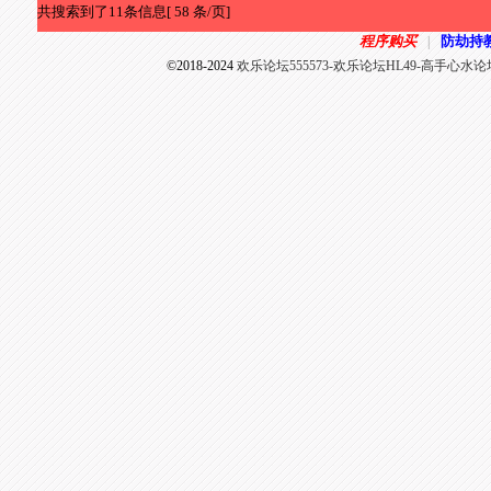
共搜索到了11条信息[ 58 条/页]
程序购买
防劫持
|
©2018-2024
欢乐论坛555573-欢乐论坛HL49-高手心