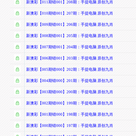
新澳彩【011期错001】208期：手提电脑 原创九肖
新澳彩【010期错001】207期：手提电脑 原创九肖
新澳彩【009期错001】206期：手提电脑 原创九肖
新澳彩【008期错001】205期：手提电脑 原创九肖
新澳彩【007期错001】204期：手提电脑 原创九肖
新澳彩【006期错001】203期：手提电脑 原创九肖
新澳彩【005期错000】202期：手提电脑 原创九肖
新澳彩【004期错000】201期：手提电脑 原创九肖
新澳彩【003期错000】200期：手提电脑 原创九肖
新澳彩【002期错000】199期：手提电脑 原创九肖
新澳彩【001期错000】198期：手提电脑 原创九肖
新澳彩【000期错000】197期：手提电脑 原创九肖