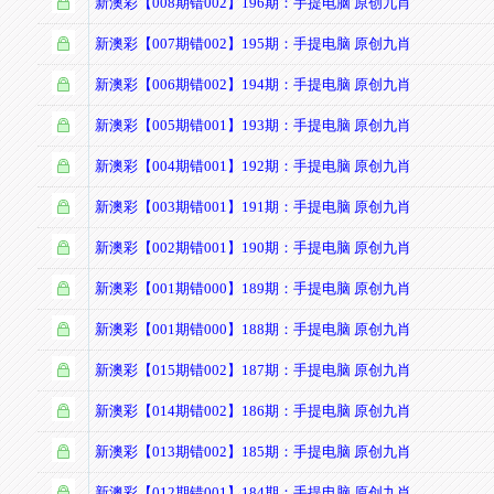
新澳彩【008期错002】196期：手提电脑 原创九肖
新澳彩【007期错002】195期：手提电脑 原创九肖
新澳彩【006期错002】194期：手提电脑 原创九肖
新澳彩【005期错001】193期：手提电脑 原创九肖
新澳彩【004期错001】192期：手提电脑 原创九肖
新澳彩【003期错001】191期：手提电脑 原创九肖
新澳彩【002期错001】190期：手提电脑 原创九肖
新澳彩【001期错000】189期：手提电脑 原创九肖
新澳彩【001期错000】188期：手提电脑 原创九肖
新澳彩【015期错002】187期：手提电脑 原创九肖
新澳彩【014期错002】186期：手提电脑 原创九肖
新澳彩【013期错002】185期：手提电脑 原创九肖
新澳彩【012期错001】184期：手提电脑 原创九肖