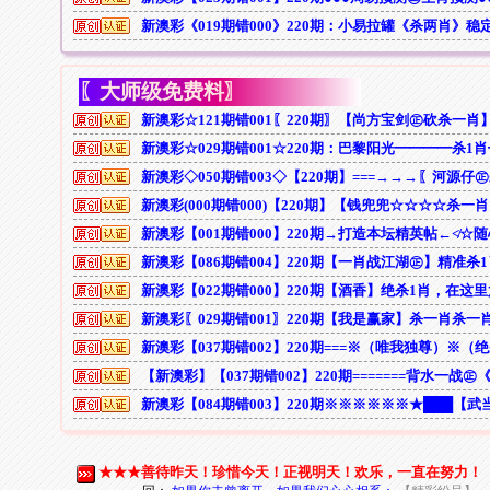
〖大师级免费料〗
★★★善待昨天！珍惜今天！正视明天！欢乐，一直在努力！