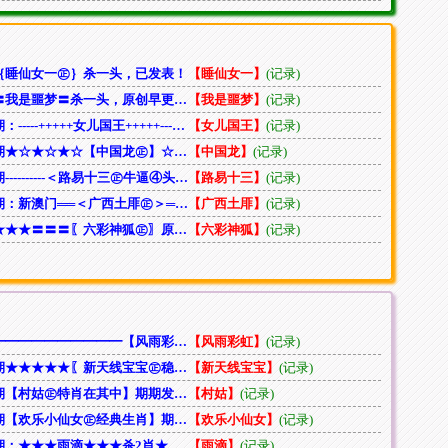
0期｛睡仙女一㊣｝杀一头，已发表！
【睡仙女一】
(记录)
新澳『000期错000』220期〓我是噩梦〓杀一头，原创早更新！
【我是噩梦】
(记录)
新澳彩【032期错002】220期：-----+++++女儿国王+++++------无敌4头
【女儿国王】
(记录)
新澳彩【023期错002】220期★☆★☆★☆【中国龙㊣】☆★☆★☆☆★用头数灭庄，细水长流，常跟必赢；
【中国龙】
(记录)
新澳彩【021期错001】220期----------＜路易十三㊣牛逼④头＞-------全网最牛逼的头数无人能敌。
【路易十三】
(记录)
新澳门【020期错000】220期：新澳门══＜广西土厞㊣＞══＜公式④头＞══精彩推荐，发家致富！
【广西土厞】
(记录)
新澳【022期错002】220期★★★〓〓〓〖六彩神狐㊣〗原创4头〓〓〓★★★欢乐独家发表！
【六彩神狐】
(记录)
新澳＜029期错001＞220期━━━━━━━━━━【风雨彩虹㊣】公式生肖━━━━━━━━━━放眼六合===谁与争锋！
【风雨彩虹】
(记录)
新澳门｛050期错002｝220期★★★★★〖新天线宝宝㊣稳中生肖〗★★★★★支持欢乐坛，期期发表！
【新天线宝宝】
(记录)
新澳门《031期错002》220期【村姑㊣特肖在其中】期期发表，支持欢乐论坛。
【村姑】
(记录)
新澳彩【052期错003】220期【欢乐小仙女㊣经典生肖】期期实战。
【欢乐小仙女】
(记录)
新澳彩《054期错002》220期：★★★雨滴★★★杀2肖★★★
【雨滴】
(记录)