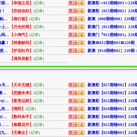
新澳门（012期错002）220期：＜幸福之花㊣＞六肖，常跟稳赢！
【幸福之花】
(记录)
表！
【空姐你好】
(记录)
新澳彩（015期错002）2
新澳门〓014期错003〓220期：【港行版㊣】六肖===见帖更新，不挂空贴！
【港行版】
(记录)
新澳（000期错000）22
新澳彩＜011期错003＞220期：＜月光的雨＞六肖━━━上料即固
【月光的雨】
(记录)
新澳彩※【012期错004】220期：单双，那些整体想着几码中的，不要看我的帖子。
【小淘气】
(记录)
稳赢！
【神童献码】
(记录)
新澳门＜011期错002＞220期《护花牡丹》单双===见帖更新，不挂空贴！
【护花牡丹】
(记录)
【清风侠影】
(记录)
新澳彩【018期错001】220◆◆◆◆◆◆◆◆◆◆▓▓▓★天衣无缝㊣★▓▓▓◆◆◆◆◆◆◆◆◆◆统计⑨肖
【天衣无缝】
(记录)
新澳彩【019期错001】220====把握未来===9肖，看好请防；
【把握未来】
(记录)
新澳彩【020期错002】220期：@@@@@@【9肖】@@@@@@希望能帮助到大家。
【富贵运财】
(记录)
新澳彩【031期错003】220期：〖情郎㊣〗～～～原创九肖～～～欢乐独家发表。
【情郎】
(记录)
新澳彩【035期错003】220期☆☆☆===数码杀手㊣ ===☆☆☆《统计九肖》◇◇◇支持欢乐论坛
【数码杀手】
(记录)
新澳彩【025期错002】220期：春暖花开☆☆☆经典九肖，对错坚持发表；；
【春暖花开】
(记录)
新澳彩【037期错003】220期：●●●●●●●●无毒女★澳门九肖●●●●●●●●●快、狠、准！！
【无毒女】
(记录)