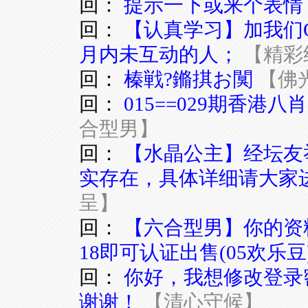
回：
提示一下或来个表情
回：
【认真学习】加我们Q
月内未互动的人；
【
精彩
回：
榛戦?鏅掑お闃
【
佛
回：
015==029期香港八
合型男
】
回：
【水晶公主】经坛友
实存在，具体详细请大家进
呈
】
回：
【六合型男】你的资料
18即可认证出售(05欢乐豆)
回：
你好，我想修改登录
谢谢！
【
清心守候
】