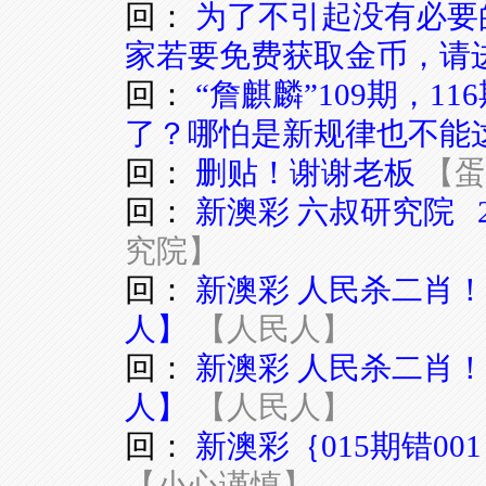
回：
为了不引起没有必要
家若要免费获取金币，请进
回：
“詹麒麟”109期，1
了？哪怕是新规律也不能
回：
删贴！谢谢老板
【
回：
新澳彩 六叔研究院 
究院
】
回：
新澳彩 人民杀二肖！
人】
【
人民人
】
回：
新澳彩 人民杀二肖！
人】
【
人民人
】
回：
新澳彩｛015期错00
【
小心谨慎
】