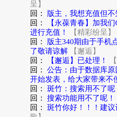
呈
】
回：
版主，我想充值但不
回：
【永葆青春】加我们QQ号 
进行充值！
【
精彩纷呈
】
回：
版主340期由于手
了敬请谅解
【
邂逅
】
回：
【邂逅】已处理！
回：
公告：由于数据库原
开始发表，给大家带来不
回：
斑竹：搜索用不了呢
回：
搜索功能用不了呢！
回：
斑竹你好！！！建议
歌
】