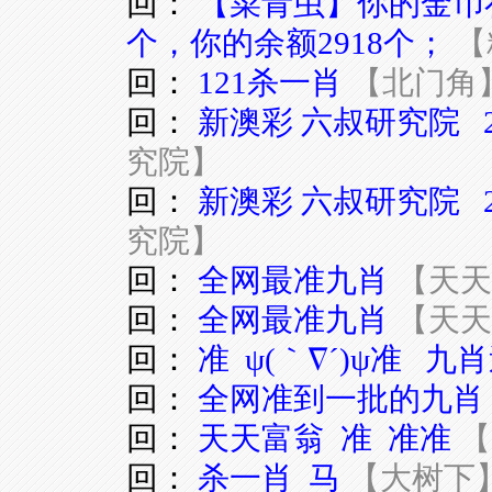
回：
【菜青虫】你的金币
个，你的余额2918个；
【
回：
121杀一肖
【
北门角
回：
新澳彩 六叔研究院 
究院
】
回：
新澳彩 六叔研究院 
究院
】
回：
全网最准九肖
【
天
回：
全网最准九肖
【
天
回：
准 ψ(｀∇´)ψ准 九
回：
全网准到一批的九肖
回：
天天富翁 准 准准
【
回：
杀一肖 马
【
大树下