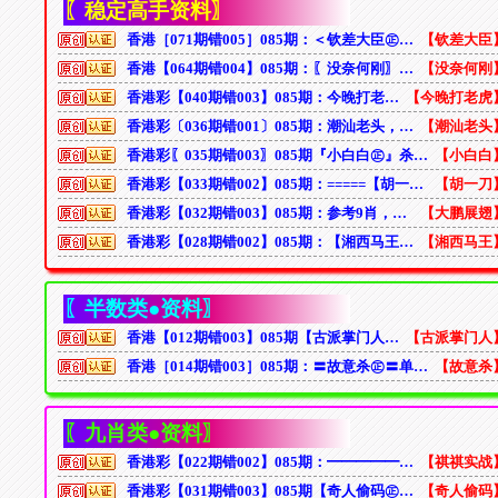
〖稳定高手资料〗
香港［071期错005］085期：＜钦差大臣㊣＞杀一行，原创早更新！
【钦差大臣
香港【064期错004】085期：〖没奈何刚〗杀一行，常跟稳赢！
【没奈何刚
香港彩【040期错003】085期：今晚打老虎㊣经典九肖，已发表！
【今晚打老虎
香港彩〔036期错001〕085期：潮汕老头，发表37码中特，希望能帮助到大家
【潮汕老头
香港彩〖035期错003〗085期『小白白㊣』杀一行，最稳资料！
【小白白
香港彩【033期错002】085期：=====【胡一刀㊣】=====九肖，支持欢乐论坛，独家发表！
【胡一刀
香港彩【032期错003】085期：参考9肖，希望没有害你。。。
【大鹏展翅
香港彩【028期错002】085期：【湘西马王】≡≡≡≡≡≡≡≡【九肖中特】≡≡≡≡≡≡≡全年少错记录，开奖后立刻更新！
【湘西马王
〖半数类●资料〗
香港【012期错003】085期【古派掌门人】⑥肖
【古派掌门人
香港［014期错003］085期：〓故意杀㊣〓单双，见帖更新！
【故意杀
〖九肖类●资料〗
香港彩【022期错002】085期：━━━━━===《祺祺实战》九肖九肖九肖===━━━━━快、稳、准！！！
【祺祺实战
香港彩【031期错003】085期【奇人偷码㊣】→→→精准九肖→→→精准九肖，赚钱才是硬道理！
【奇人偷码