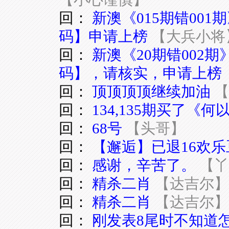
回：
新澳《015期错001期
码】申请上榜
【
大兵小将
回：
新澳《20期错002期
码】，请核实，申请上榜
回：
顶顶顶顶继续加油
回：
134,135期买了《何
回：
68号
【
头哥
】
回：
【邂逅】已退16欢乐
回：
感谢，辛苦了。
【
回：
精杀二肖
【
达吉尔
回：
精杀二肖
【
达吉尔
回：
刚发表8尾时不知道