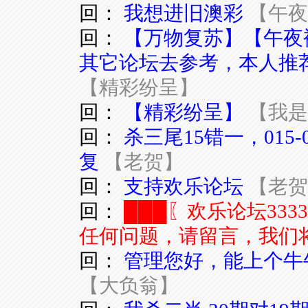
回：
我想进旧澳彩
【
午
回：
【万物复苏】【午夜
其它论坛去参考，本人推荐 
【
精彩纷呈
】
回：
【精彩纷呈】
【
我
回：
杀三尾15错一，015
复
【
老贺
】
回：
支持欢乐论坛
【
老
回：
███〖欢乐论坛333
任何问题，请留言，我们
回：
管理您好，能上个牛
【
大负翁
】