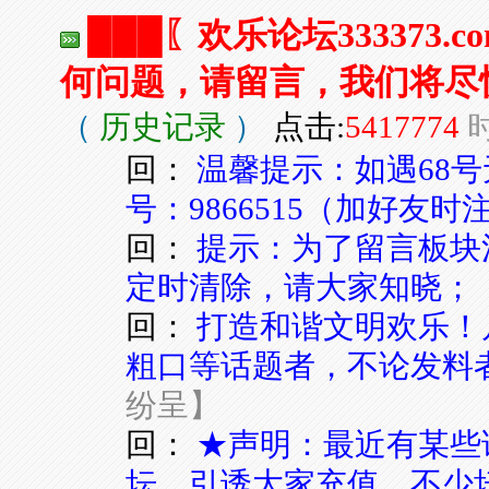
███〖欢乐论坛333373
何问题，请留言，我们将尽
时
（
历史记录
）
点击:
5417774
回：
温馨提示：如遇68
号：9866515（加好友
回：
提示：为了留言板块
定时清除，请大家知晓；
回：
打造和谐文明欢乐！
粗口等话题者，不论发料
纷呈
】
回：
★声明：最近有某些
坛，引诱大家充值，不少坛