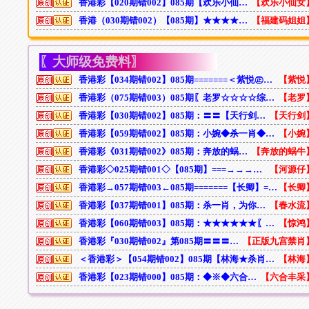
香港彩【020期错002】085期【欢乐小仙女㊣经典生肖】期期实战。
【欢乐小仙女
香港（030期错002）【085期】★★★★【福建码姐姐㊣猎肖公式】★★★★全网最早更新，鄙视跟风！
【福建码姐姐
〖大师级免费料〗
香港彩【034期错002】085期=======＜紫悦㊣＞无敌生肖=======见帖更新！
【紫悦
香港彩（075期错003）085期〖老罗☆☆☆☆综合杀5码〗统计无绝对，仅供参考。
【老罗
香港彩【030期错002】085期：〓〓【天行剑㊣干掉(5码)】〓〓已发表，欢迎跟风，欢乐坛独家发表！
【天行剑
香港彩【059期错002】085期：小婉◆杀一肖◆最早更新在欢乐论坛。
【小婉
香港彩《031期错002》085期：奔放的蜗牛㊣原创▄︻┻┳一杀一肖☆☆早更新！
【奔放的蜗牛
香港彩◇025期错001◇【085期】===→→→〖河源仔㊣杀一肖〗←←←===要杀就杀最稳的。
【河源仔
香港彩→057期错003←085期=======【长卿】========绝杀一肖，已更新；
【长卿
香港彩【037期错001】085期：杀一肖，为你省下一包烟钱，能力有限，希望大家喜欢。
【春水流
香港彩【060期错003】085期：★★★★★★〖惊鸿㊣稳杀一肖〗★★★★★★见帖更新。
【惊鸿
香港彩『030期错002』第085期〓〓〓【正版九宮禁肖㊣】〓〓〓以后常期在＜欢乐论坛＞独家更新！
【正版九宫禁肖
＜香港彩＞【054期错002】085期【林海★杀肖】已更新！
【林海
香港彩【023期错000】085期：◆※◆六合丰采◆原创杀6码◆※◆见帖更新！
【六合丰采