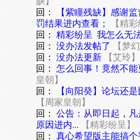
缺
】
回：
【紫瞳残缺】感谢监
罚结果进内查看；
【
精彩
回：
精彩纷呈 我怎么无
回：
没办法发帖了
【
梦
回：
没办法更新
【
艾玲
回：
怎么回事！竟然不能
皇朝
】
回：
【向阳癸】论坛还是
【
周家皇朝
】
回：
公告：从即日起，凡
原因进内...
【
精彩纷呈
】
回：
真心希望版主能搞个