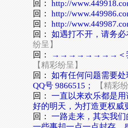
回：
http://www.449918.c
回：
http://www.449986.c
回：
http://www.449987.c
回：
如遇打不开，请务必在htt
纷呈
】
回：
→→→→→→→→＜
【
精彩纷呈
】
回：
如有任何问题需要处理的，
QQ号 9866515；
【
精彩
回：
一直以来欢乐都是用
好的明天，为打造更权威
回：
一路走来，其实我们
一些事却一点一点封存，