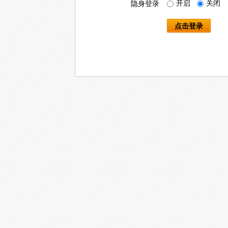
开启
关闭
隐身登录
点击登录