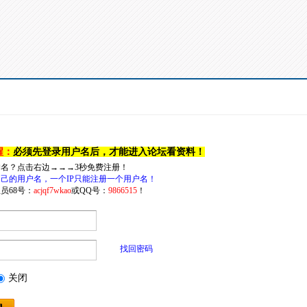
醒：
必须先登录用户名后，才能进入论坛看资料！
户名？点击右边→→→3秒免费注册！
己的用户名，一个IP只能注册一个用户名！
员68号：
acjqf7wkao
或QQ号：
9866515
！
找回密码
关闭