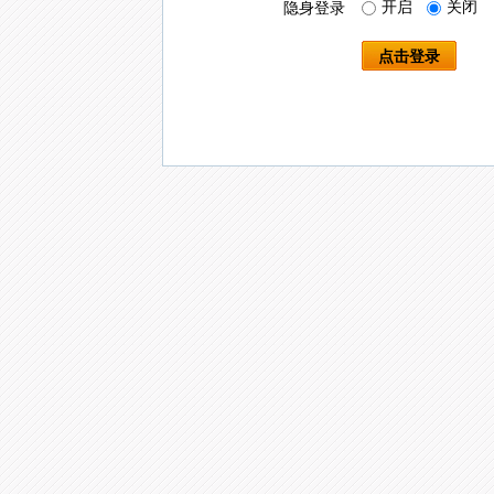
开启
关闭
隐身登录
点击登录