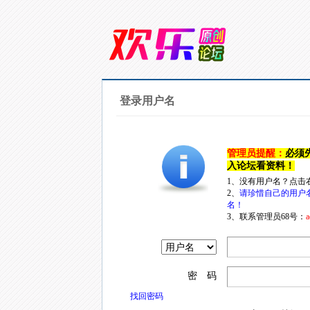
登录用户名
管理员提醒：
必须
入论坛看资料！
1、没有用户名？点击
2、
请珍惜自己的用户
名！
3、联系管理员68号：
a
密 码
找回密码