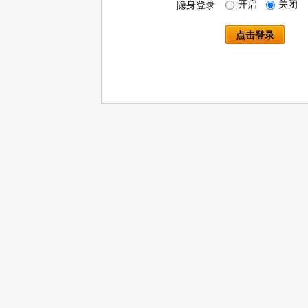
开启
关闭
隐身登录
点击登录