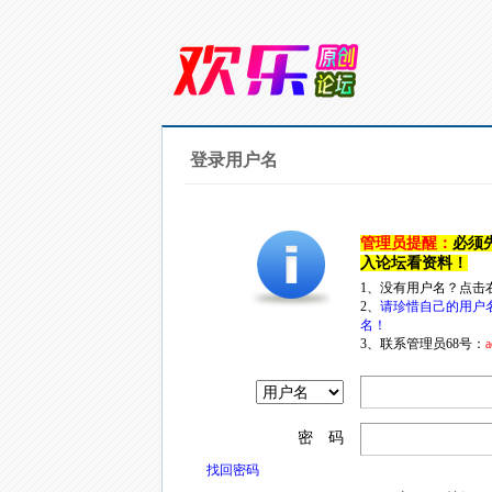
登录用户名
管理员提醒：
必须
入论坛看资料！
1、没有用户名？点击
2、
请珍惜自己的用户
名！
3、联系管理员68号：
a
密 码
找回密码