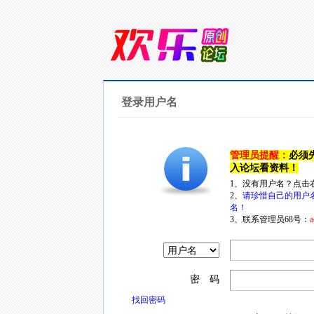
登录用户名
管理员提醒：
必须
入论坛看资料！
1、没有用户名？点击
2、
请珍惜自己的用户
名！
3、联系管理员68号：
a
密 码
找回密码