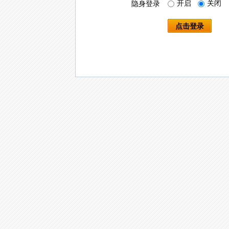
开启
关闭
隐身登录
点击登录