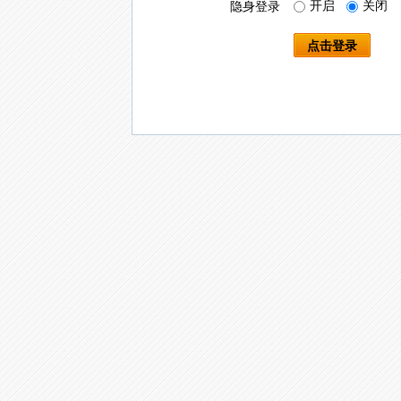
开启
关闭
隐身登录
点击登录