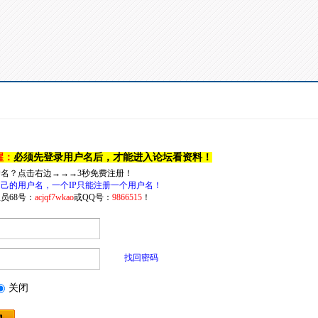
醒：
必须先登录用户名后，才能进入论坛看资料！
户名？点击右边→→→3秒免费注册！
己的用户名，一个IP只能注册一个用户名！
员68号：
acjqf7wkao
或QQ号：
9866515
！
找回密码
关闭