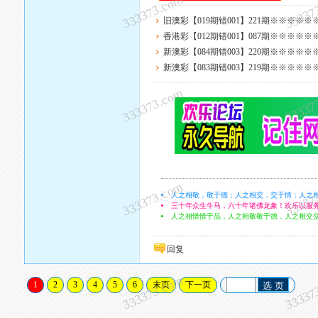
333373.com
33337
旧澳彩【019期错001】221期※※※※
子】精准数据☆百期错一███★※※※※
香港彩【012期错001】087期※※※※
锋！
子】精准数据☆百期错一███★※※※※
新澳彩【084期错003】220期※※※※
锋！
子】精准数据☆百期错一███★※※※※
新澳彩【083期错003】219期※※※※
锋！
子】精准数据☆百期错一███★※※※※
333373.com
33337
锋！
333373.com
33337
人之相敬，敬于德；人之相交，交于情；人之
三十年众生牛马，六十年诸佛龙象！欢乐以服
人之相惜惜于品，人之相敬敬于德，人之相交
回复
333373.com
33337
1
2
3
4
5
6
末页
下一页
选 页