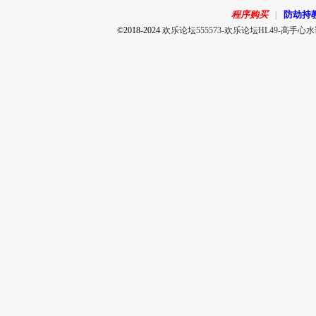
程序购买
防劫持
|
©2018-2024
欢乐论坛555573-欢乐论坛HL49-高