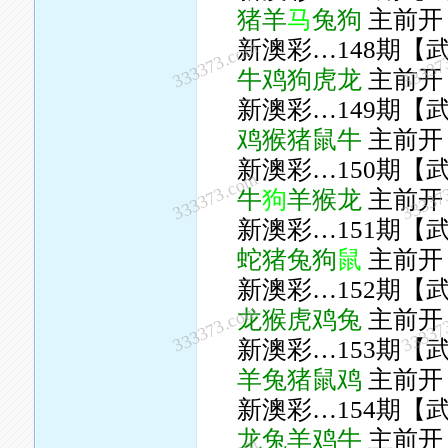
猪羊
马
兔狗
主前开
新澳彩…148期【
333373.com
33337
牛鸡狗虎龙
主前开
新澳彩…149期【
鸡猴猪鼠牛
主前开
新澳彩…150期【
333373.com
33337
牛
狗
羊猴龙
主前开
新澳彩…151期【
蛇猪兔狗
鼠
主前开
新澳彩…152期【
333373.com
33337
龙猴虎鸡兔
主前开
新澳彩…153期【
羊兔猪鼠鸡
主前开
新澳彩…154期【
龙兔羊鸡牛
主前开