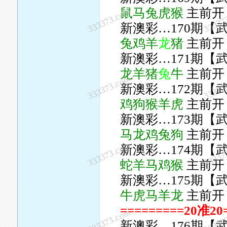
鼠马兔虎猴
主前开
333373.com
33337
新澳彩…170期【
兔鸡羊
龙
猪
主前开
新澳彩…171期【
龙羊猪
兔
牛
主前开
333373.com
33337
新澳彩…172期【
鸡狗猴羊虎
主前开
新澳彩…173期【
马龙鸡兔狗
主前开
333373.com
33337
新澳彩…174期【
蛇羊马鸡猴
主前开
新澳彩…175期【
牛虎马羊龙
主前开
=========20准20
333373.com
33337
新澳彩…176期【