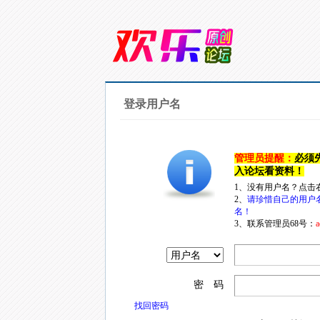
登录用户名
管理员提醒：
必须
入论坛看资料！
1、没有用户名？点击
2、
请珍惜自己的用户
名！
3、联系管理员68号：
a
密 码
找回密码