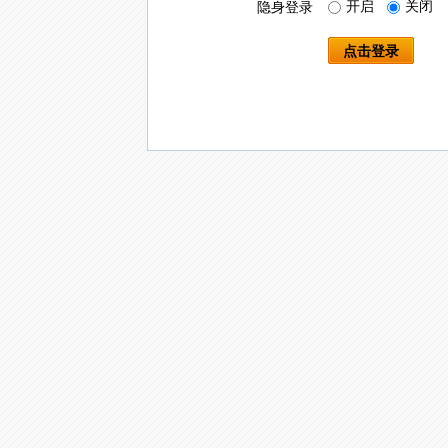
开启
关闭
隐身登录
点击登录